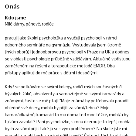
O nás
Kdo jsme
Milé dámy, pánové, rodiče,
pracuji jako školní psycholožka a vyučuji psychologii v rámci
odborného semináře na gymnáziu. Vystudovala jsem (kromě
jiných oborů) i jednooborovou psychologii v Praze na UK a dodnes
se v oblasti psychologie průběžně vzdělávám. Aktuálně v přístupu
zaměřeném na řešení a terapeutické metodě EMDR. Oba
přístupy aplikuji do mé práce s dětmi i dospělými.
Když se potkávám se svými kolegy, rodiči mých současných či
bývalých žáků, absolventy a samozřejmě se svými kamarády a
známými, často se mě ptají: "Moje známá by potřebovala poradit
ohledně své dcery, mohla by přijít za vámi/tebou? Moje
kamarádka/můj kamarád to má doma teď moc těžké, mohl/a by
ti/vám zavolat? Paní psycholožko, s mou dcerou je to lepší, mohla
bych za vámi přijít také já se svým problémem? Na škole jste mi
pomohla, mohl bych za vámi přijít i nyní?" Četnost těchto otázek